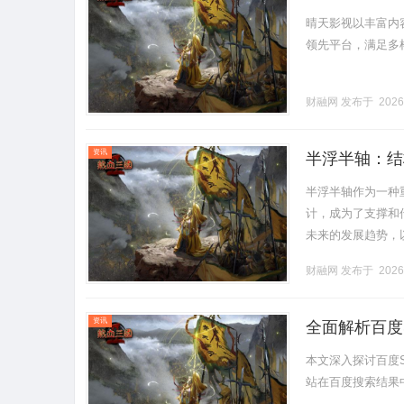
晴天影视以丰富内
领先平台，满足多样化
财融网
发布于 2026
资讯
半浮半轴：结
半浮半轴作为一种
计，成为了支撑和
未来的发展趋势，
机械传动系统中使
财融网
发布于 2026
承载能力.........
资讯
全面解析百度
本文深入探讨百度
站在百度搜索结果中的