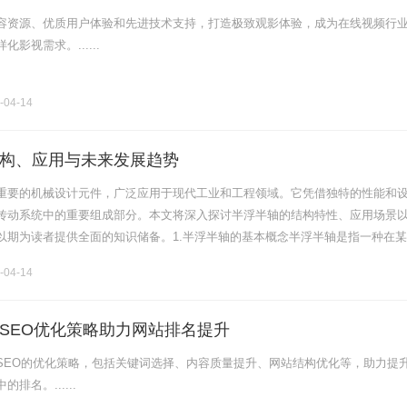
容资源、优质用户体验和先进技术支持，打造极致观影体验，成为在线视频行
影视需求。......
-04-14
构、应用与未来发展趋势
重要的机械设计元件，广泛应用于现代工业和工程领域。它凭借独特的性能和
传动系统中的重要组成部分。本文将深入探讨半浮半轴的结构特性、应用场景
以期为读者提供全面的知识储备。1.半浮半轴的基本概念半浮半轴是指一种在
用的轴类元件，与传统的浮动轴相比，半浮半轴在结构设计上具备更高的稳定
-04-14
SEO优化策略助力网站排名提升
SEO的优化策略，包括关键词选择、内容质量提升、网站结构优化等，助力提
排名。......