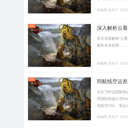
础，量身打造专属
财融网
发布于 2026
果。一.........
资讯
深入解析云看
本文全面解析“云
服务未来趋势。.....
财融网
发布于 2026
资讯
同航线空运差
飞时达快递官
北京飞时达国际快
理国际快递公司Fe
包航空SAL、海
看似省钱，实则成本
财融网
发布于 2026