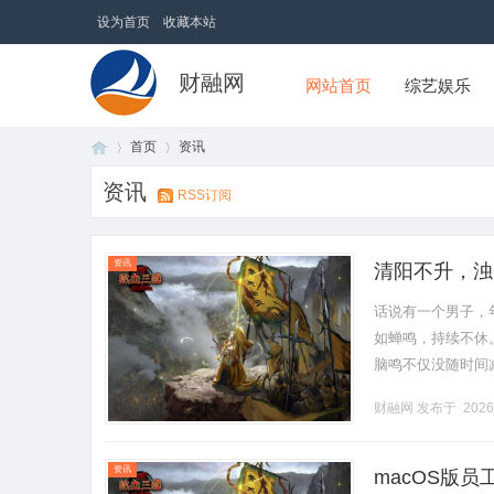
设为首页
收藏本站
财融网
网站首页
综艺娱乐
首页
资讯
资讯
RSS订阅
首
›
›
资讯
清阳不升，浊
话说有一个男子，
如蝉鸣，持续不休
脑鸣不仅没随时间
应片刻。而且，时
财融网
发布于 2026
下去，精.........
页
资讯
macOS版