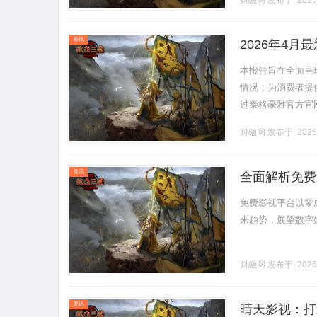
财融网
发布于 2026
后维修.........
资讯
2026年4
察・多方验证
本报告旨在全面呈
情况，为消费者提
过泰格豪雅官方官
息的真实性、确定
财融网
发布于 2026
泰格.........
资讯
全面解析免费
免费影视平台以零
来趋势，展望数字娱乐
财融网
发布于 2026
资讯
晴天影视：打