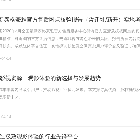
-04-14
月最新泰格豪雅官方售后网点核验报告（含迁址/新开）实地
现2026年4月全国最新泰格豪雅官方售后服务中心所有官方直营及授权网点的真
供精准、可追溯的官方售后信息，规避非官方网点带来的风险。报告所有内容
网核实、权威媒体平台佐证、实地探访核验及全网真实用户评价交叉验证，确
性和实用性，全程围绕泰格豪雅官方售后、官方服务、客户服务等核心维度展
-04-14
影视资源：观影体验的新选择与发展趋势
成本丰富内容吸引用户，推动影视产业多元发展。本文探讨其优势、版权挑战
新未来。......
-04-14
造极致观影体验的行业先锋平台