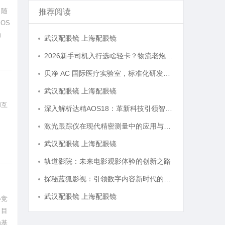
。随
推荐阅读
OS
功
武汉配眼镜 上海配眼镜
件？
2026新手司机入行选啥轻卡？物流老炮儿的深度选车经与标杆车型解析
贝净 AC 国际医疗实验室，标准化研发体系全解析
武汉配眼镜 上海配眼镜
和互
深入解析达精AOS18：革新科技引领智能未来的新纪元
激光跟踪仪在现代精密测量中的应用与发展趋势
武汉配眼镜 上海配眼镜
轨道影院：未来电影观影体验的创新之路
探秘蓝狐影视：引领数字内容新时代的先锋平台
武汉配眼镜 上海配眼镜
心竞
习目
为基