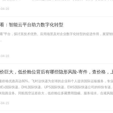
学习方案，并且围绕真实沟通场景展开教学，能助学习者实现事半功倍的学习
-04-16
看：智能云平台助力数字化转型
看看”平台，探讨其技术优势、应用场景及对企业数字化转型的促进作用，展望智
.
-04-16
价巨大，低价舱位背后有哪些隐形风险-寄件，查价格，
网
递价格优惠高达80%。飞时达快递为全球的企业和个人提供国际运输服务，专
dEx国际快递、DHL国际快递、UPS国际快递、EMS国际快递公司的特快专递
运水陆路业务。同航线空运差价大，低价舱位多藏费用隐瞒、服务缩水、合规风
更高。低价陷阱的常见套路：报价仅含基础空运费，故意隐瞒报关、安检.......
-04-15