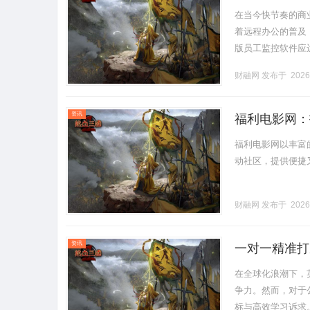
在当今快节奏的商
着远程办公的普及
版员工监控软件应
能、选择标准以及
财融网
发布于 2026
员工监.........
资讯
福利电影网：
福利电影网以丰富
动社区，提供便捷又合
财融网
发布于 2026
资讯
一对一精准打
在全球化浪潮下，
争力。然而，对于
标与高效学习诉求