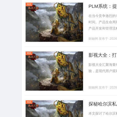
资讯
PLM系统：
在当今竞争激烈的
时间。产品生命周期管
产品开发和管理流
企业的深远影响。什么
财融网
发布于 2026
资讯
影视大全：打
影视大全汇聚海量
验，是现代用户观看影
财融网
发布于 2026
资讯
探秘哈尔滨私
本文探讨了哈尔滨