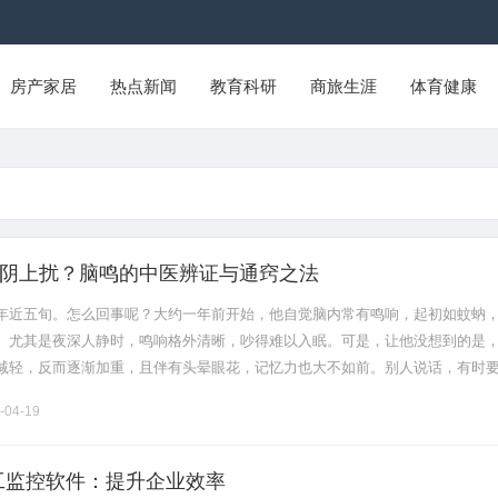
房产家居
热点新闻
教育科研
商旅生涯
体育健康
阴上扰？脑鸣的中医辨证与通窍之法
年近五旬。怎么回事呢？大约一年前开始，他自觉脑内常有鸣响，起初如蚊蚋
。尤其是夜深人静时，鸣响格外清晰，吵得难以入眠。可是，让他没想到的是
减轻，反而逐渐加重，且伴有头晕眼花，记忆力也大不如前。别人说话，有时
常感到腰膝酸软，脚下发虚。这个情况，一转眼持续了近一年。患者寻思，再
-04-19
员工监控软件：提升企业效率