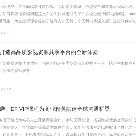
业环境中，企业面临着许多挑战，包括员工效率、信息安全和业务流程优化等
，如何有效地管理和监控员工的工作状态成为了许多企业亟待解决的问题。mac
运而生，为企业管理者提供了强有力的工具，今天我们将深入探讨这些软件的
实施注意事项，以帮助企业提高效率，保护业务利益。一、什么是员工监控软
-04-17
打造高品质影视资源共享平台的全新体验
的影视资源和优质体验，为用户打造多类型高清影视共享平台，结合智能推荐
法的观影服务。......
-04-17
磨，EF VIP课程为商业精英搭建全球沟通桥梁
英语已然成为精英人士开展商务合作、参与国际交流、拓展海外发展空间的核
公司创始人、企业高管等高需求群体而言，传统英语课程难以匹配其个性化学
。在此背景下，EFVIP课程应运而生，该课程以学习者的学习目标与语言水平