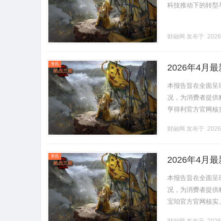
科技推动下的转型与前
财融网
发布于 2026
资讯
2026年4
多方验证
本报告旨在全面呈
况，为消费者提供
亨得利官方官网核
真实性、确定性和
财融网
发布于 2026
官方.........
资讯
2026年4
方验证
本报告旨在全面呈
况，为消费者提供
宝珀官方官网核实
实性、确定性和实