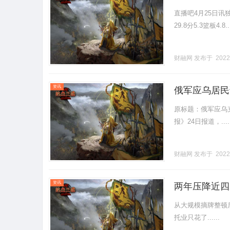
直播吧4月25日讯
29.8分5.3篮板4.8...
财融网
发布于 2022
资讯
俄军应乌居民
原标题：俄军应乌
报》24日报道，.....
财融网
发布于 2022
资讯
两年压降近四
从大规模摘牌整顿
托业只花了......