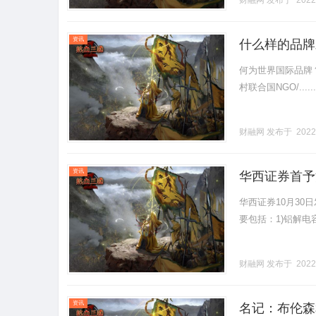
财融网
发布于 2022
资讯
什么样的品牌
何为世界国际品牌？
村联合国NGO/......
财融网
发布于 2022
资讯
华西证券首予
航
华西证券10月30日
要包括：1)铝解电容..
财融网
发布于 2022
资讯
名记：布伦森