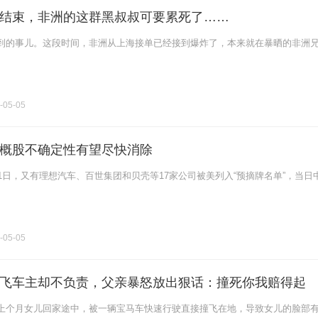
结束，非洲的这群黑叔叔可要累死了……
到的事儿。这段时间，非洲从上海接单已经接到爆炸了，本来就在暴晒的非洲
-05-05
概股不确定性有望尽快消除
1日，又有理想汽车、百世集团和贝壳等17家公司被美列入“预摘牌名单”，当日
-05-05
飞车主却不负责，父亲暴怒放出狠话：撞死你我赔得起
上个月女儿回家途中，被一辆宝马车快速行驶直接撞飞在地，导致女儿的脸部