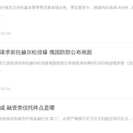
独行侠后卫布伦森本赛季季后赛表现出色。季后赛至今，他场均出场38.4分钟，
...
-05-04
请求前往赫尔松排爆 俄国防部公布画面
克兰居民请求前往赫尔松排爆俄国防部公布画面海外网4月24日电据俄罗斯《消
.
-05-04
成 融资类信托终点是哪
后的低谷到成为中国金融行业“老二”、从资产规模不足万亿元到超过26万亿元，