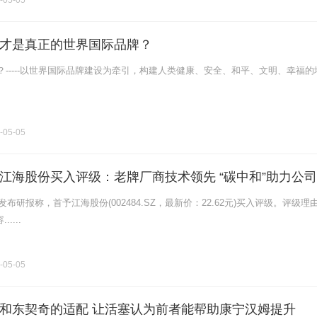
-05-05
才是真正的世界国际品牌？
-----以世界国际品牌建设为牵引，构建人类健康、安全、和平、文明、幸福的
-05-05
江海股份买入评级：老牌厂商技术领先 “碳中和”助力公
发布研报称，首予江海股份(002484.SZ，最新价：22.62元)买入评级。评级理
....
-05-05
和东契奇的适配 让活塞认为前者能帮助康宁汉姆提升