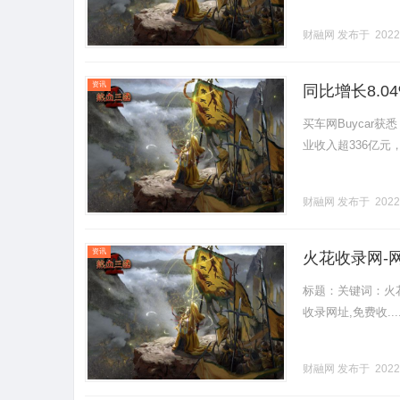
财融网
发布于 2022
资讯
同比增长8.
买车网Buycar
业收入超336亿元，..
财融网
发布于 2022
资讯
火花收录网-
标题：关键词：火花
收录网址,免费收....
财融网
发布于 2022