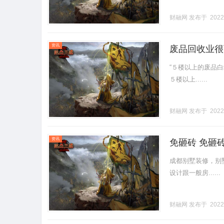
财融网
发布于 2022
资讯
废品回收业很
“５楼以上的废品
５楼以上......
财融网
发布于 2022
资讯
免砸砖 免砸
成都别墅装修，别
设计跟一般房......
财融网
发布于 2022