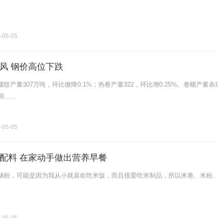
-05-05
风 钢价高位下跌
纹产量307万吨，环比微降0.1%；热卷产量322，环比增0.25%。卷螺产量表
....
-05-05
配料 在家动手做出营养早餐
肠粉，可能是因为我从小就喜欢吃米饭，而且很爱吃米制品，所以米卷、米粉