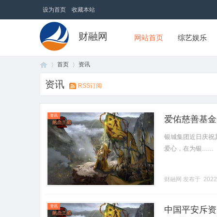
设为首页
收藏本站
财融网
网站首页
综艺娱乐
首页
资讯
资讯
RSS订阅
首
›
›
资讯
爱佑慈善基金
银城集团近日庆祝
爱心，在为银......
财融网
发布于 2022
页
资讯
中国平安斥资