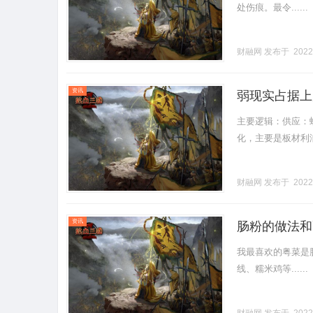
处伤痕。最令......
财融网
发布于 2022
资讯
弱现实占据上
主要逻辑：供应：螺
化，主要是板材利润..
财融网
发布于 2022
资讯
肠粉的做法和
我最喜欢的粤菜是
线、糯米鸡等......