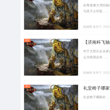
在粤港澳大湾区瞄
与其子公司富......
财融网
发布于 2022
资讯
【济南科飞轴
对于大部分企业来
么当然就会有......
财融网
发布于 2022
资讯
礼堂椅子哪家
礼堂椅子哪家好.....