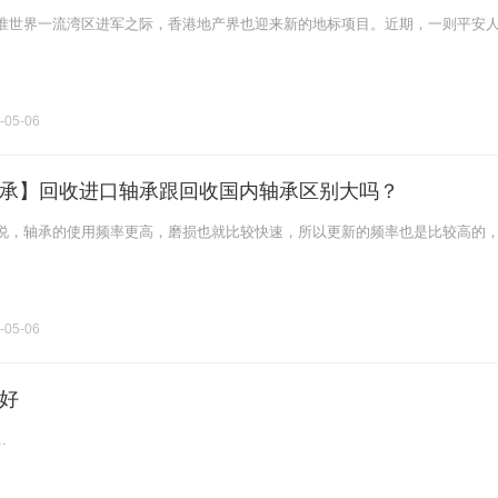
准世界一流湾区进军之际，香港地产界也迎来新的地标项目。近期，一则平安
-05-06
承】回收进口轴承跟回收国内轴承区别大吗？
说，轴承的使用频率更高，磨损也就比较快速，所以更新的频率也是比较高的
-05-06
好
.