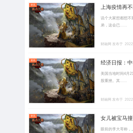
资讯
上海疫情再不
说个大家想都想不
弟，这会已......
财融网
发布于 2022
资讯
经济日报：中
美国当地时间4月2
股重挫。其......
财融网
发布于 2022
资讯
女儿被宝马撞
眼前的李大哥称，