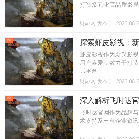
打造多元化高品质影视作
财融网
发布于 2026-06-
探索虾皮影视：
资讯
虾皮影视作为新兴影视
用户喜爱，致力于打造
乐平台。......
财融网
发布于 2026-06-
深入解析飞时达
资讯
平台
飞时达官网作为品牌与
术支持及丰富企业资讯，