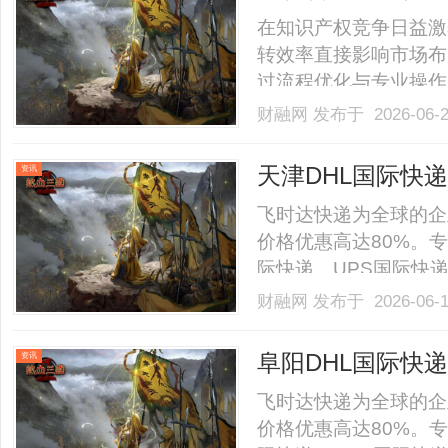
在知识产权竞争日益激
转效率直接影响市场布
过流程优化与专业操作
法律框架、操作路径、
财融网
发布于 2026-06-
实现逻辑，为有紧急交
标转让核心流程解析1、法
天津DHL国际快递
资讯
飞时达快递为全球的企
价格优惠高达80%。专
际快递、UPS国际快
SAL、海运水陆路业
财融网
发布于 2026-06-
DHL航空快递的zhu
座拥有深厚历史底蕴与现代气
阜阳DHL国际快递
资讯
飞时达快递为全球的企
价格优惠高达80%。专