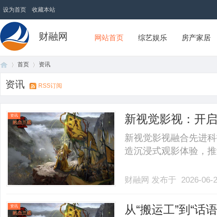
设为首页
收藏本站
财融网
网站首页
综艺娱乐
房产家居
首页
资讯
资讯
RSS订阅
首
›
›
新视觉影视：开
资讯
新视觉影视融合先进科
造沉浸式观影体验，推动
财融网
发布于 2026-06-
页
从“搬运工”到“
资讯