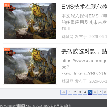
EMS技术在现代
资讯
本文深入探讨EMS（
的多重应用及其未来发
作用。......
财融网
发布于 2026-06-
瓷砖胶选对款，
资讯
https://www.xiaohon
bd?
xsec_token=YB0z2U
poo0%3D&xsec_s
财融网
发布于 2026-06-
对才是关键！我家装修的时
<<
1
2
3
4
5
6
7
8
Powered by
财融网
X3.2
© 2015-2020 财融网版权所有