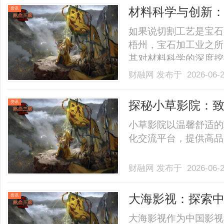
材料科学与创新
资讯
如果说切割工艺是宝石
梧州，宝石加工业之所
其对材料科学的深度挖
简单的切削，而是一场
财融网
发布于 2026-06-
宝石加工的核心研发中
定性。通过先进的熔炼技术
探秘小草影院：
资讯
间
小草影院以温馨舒适的
化交流平台，提供高品质
财融网
发布于 2026-06-
大海影视：探索
资讯
势
大海影视作为中国影视