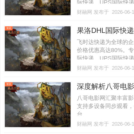
际快递、UPS国际快
SAL、海运水陆路业务
财融网
发布于 2026-06-
递——飞时达快递国际货
年10月，阜阳市颍州区跨境
果洛DHL国际快递
资讯
飞时达快递为全球的企
价格优惠高达80%。专
际快递、UPS国际快
SAL、海运水陆路业务
财融网
发布于 2026-06-
递飞时达快递国际货运
地快递企业，而是依托DHL
深度解析八哥电
资讯
八哥电影网汇聚丰富影
支持多设备同步观看，
台。......
财融网
发布于 2026-06-