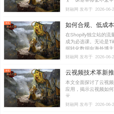
人，还是开设多个本土
熟卖家的标准动作。然
财融网
发布于 2026-06-
了平台极其严格的风控
独立的本土网络环境，但在
如何合规、低成
资讯
在Shopify独立站的流量
成为必选课。无论是Tik
据转化数据向海外博主
佣金合规、高效地发出
财融网
发布于 2026-06-
的三大痛点跨境转账手
手续费往往比佣金........
云视频技术革新
资讯
本文全面探讨了云视频
应用，揭示云视频如何
元。......
财融网
发布于 2026-06-