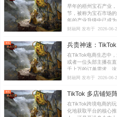
早年的梧州宝石产业，
节，被称为宝石市场的
年的产业升级中已成为
是卖“产品”，更是在卖
财融网
发布于 2026-06-
来，梧州企业痛定思痛
精尖”领域。现在的批发市
兵贵神速：TikT
资讯
升现金流周转？
在TikTok电商生态
或者一位头部主播在直
千上万的订单需求。这种
家供应链现金流的一场
财融网
发布于 2026-06-
购货款、海外仓贴标费
中“漂泊”时间过长，卖家就
TikTok 多店
资讯
交汇风险？
在TikTok跨境电商
化地获取平台的核心推