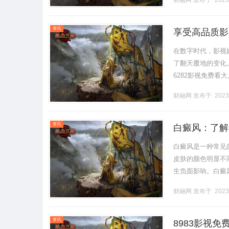
财融网
发布于 2023
的基.........
资讯
享受高品质影
在数字时代，影视
了翻天覆地的变化
6282影视免费看
为观众提供了丰富
财融网
发布于 2023
幻、.........
资讯
白癜风：了解
白癜风是一种常见
皮肤的颜色明显不
生负面影响。白癜
系统可能攻击并摧
财融网
发布于 2023
用。白癜.........
资讯
8983影视免