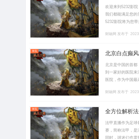
欢迎来到5232
我们都能满足您的
5232影院将为您
到各类热门电影资
财融网
发布于 2023
需.........
资讯
北京白点癫风
北京是中国的首都
到一家好的医院来
医院，作为中国最
医院设有神经内科
财融网
发布于 2023
疗方案，.........
资讯
全方位解析法
法甲直播作为足球
赛，简称法甲，是
同时，球迷们也需