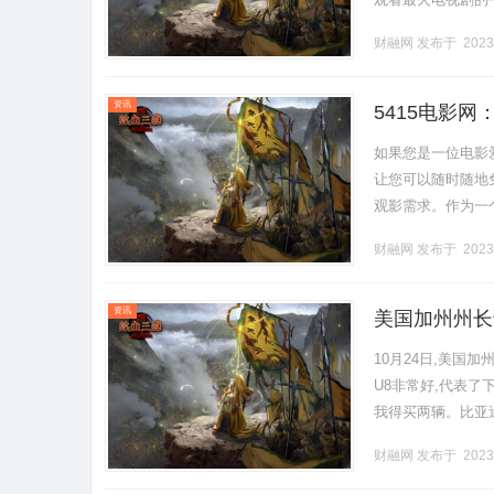
免费观看最新热门
财融网
发布于 2023
能.........
资讯
5415电影
如果您是一位电影
让您可以随时随地
观影需求。作为一
的界面和完整的播
财融网
发布于 2023
您.........
资讯
美国加州州长
10月24日,美国
U8非常好,代表了
我得买两辆。比亚
型。截至2023年9月
财融网
发布于 2023