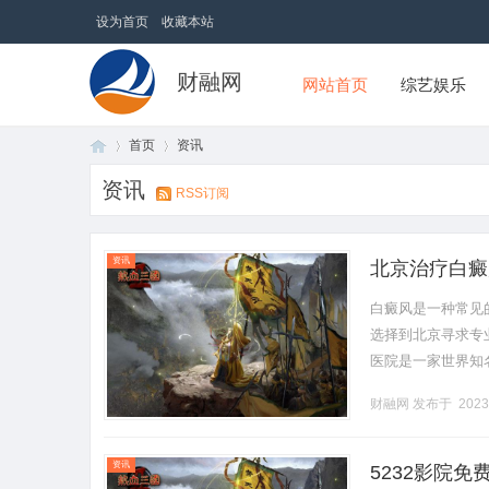
设为首页
收藏本站
财融网
网站首页
综艺娱乐
首页
资讯
资讯
RSS订阅
首
›
›
资讯
北京治疗白癜
白癜风是一种常见
选择到北京寻求专
医院是一家世界知
为患者提供多种治
财融网
发布于 2023
善白癜风.........
页
资讯
5232影院免