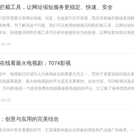
拦截工具，让网址缩短服务更稳定、快速、安全
们经常需要分享网址链接。但是，长链接不仅不美观，而且容易被拦截或者误
传效果。为了解决这个问题，我们可以使用短链接活码防拦截工具，让网址缩
安全。短链接活码防拦截工具可以将长链接转化为短链接，让网址更加简洁美
维码活码随时换，域名防红防拦截等操作，提高了网址的可信度和可靠性。此
-10-30
在线看最火电视剧：7074影视
活中，电视剧已经成为人们休闲娱乐的重要方式之一。而对于喜爱追剧的观众
在线观看最新、最火的电视剧的平台是至关重要的。在这方面，7074影视无疑
。7074影视是一个提供免费在线观看最新电视剧的平台。它汇集了各种类型的
都市情感剧，还是精彩刺激的犯罪悬疑剧，都可以在7074影视找到。观众可以
-10-30
：创意与实用的完美结合
览活动中至关重要的环节，它直接影响着企业形象的塑造和产品推广的效果。