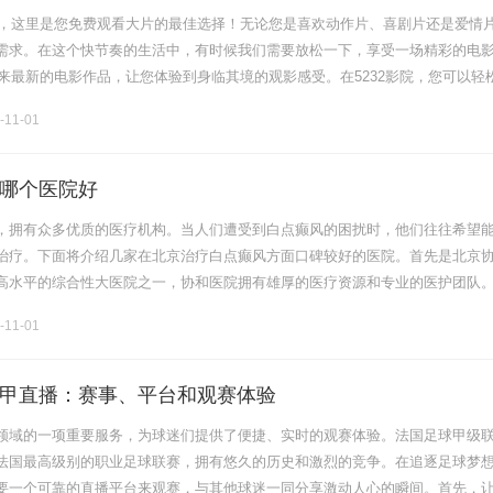
影院，这里是您免费观看大片的最佳选择！无论您是喜欢动作片、喜剧片还是爱情
需求。在这个快节奏的生活中，有时候我们需要放松一下，享受一场精彩的电
带来最新的电影作品，让您体验到身临其境的观影感受。在5232影院，您可以轻
源。我们精心筛选了各个类型的大片，确保您能够找到自己喜欢的电影。无
-11-01
哪个医院好
，拥有众多优质的医疗机构。当人们遭受到白点癫风的困扰时，他们往往希望
治疗。下面将介绍几家在北京治疗白点癫风方面口碑较好的医院。首先是北京
高水平的综合性大医院之一，协和医院拥有雄厚的医疗资源和专业的医护团队
专门治疗癫痫病，其中包括白点癫风。协和医院采用先进的诊断技术和个性化
-11-01
甲直播：赛事、平台和观赛体验
领域的一项重要服务，为球迷们提供了便捷、实时的观赛体验。法国足球甲级
法国最高级别的职业足球联赛，拥有悠久的历史和激烈的竞争。在追逐足球梦
要一个可靠的直播平台来观赛，与其他球迷一同分享激动人心的瞬间。首先，