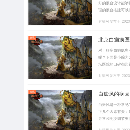
好的展台设计能够
理的展台搭建可以
少的。一个独特而
财融网
发布于 2023
体现在展.........
资讯
北京白癫疯医
对于很多白癫疯患
呢？下面是小编为
坛医院的口碑都比
外，北京积水潭医
财融网
发布于 2023
中国医学科学........
资讯
白癜风的病因
白癜风是一种常见
下几个因素有关：
异常和免疫调节失
白癜风有家族聚集