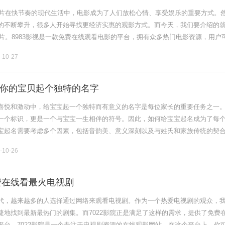
看大片在快节奏的现代生活中，电影成为了人们放松心情、享受娱乐的重要方式。
的不断攀升，很多人开始寻找更经济实惠的观影方式。而今天，我们要介绍的
大片。8983影视是一款免费在线观看电影的平台，拥有众多热门电影资源，用户
大片，无需付费。这个平台不仅提供了各种类型的电影，如动作片、喜剧片、
-10-27
你的宝贝起个独特的名字
喜悦和激动中，给宝宝起一个独特而有意义的名字是每位家长的重要任务之一
一个标识，更是一个与宝宝一生相伴的符号。因此，如何给宝宝起名成为了每
宝起名需要考虑多个因素，包括音韵美、意义深刻以及与姓氏和家族传统的契
是起名的重要因素之一。一个优雅的名字往往能给人一种愉悦的感觉，同时也
-10-26
免费在线看最火电视剧
代，越来越多的人选择通过网络来观看电视剧。作为一个热爱电视剧的观众，
捷地找到最新最热门的剧集。而7022影院正是满足了这样的需求，提供了免费
平台。7022影院是一个专注于电视剧资源的在线观影网站。在这个平台上，你