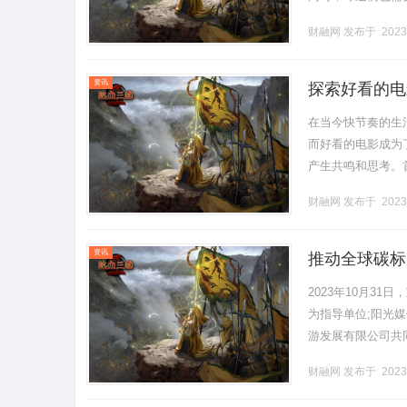
们来了解一下法甲
财融网
发布于 2023
包括巴黎圣.........
资讯
探索好看的电
在当今快节奏的生
而好看的电影成为
产生共鸣和思考。
特的表现方式。通
财融网
发布于 2023
面，让观众.........
资讯
推动全球碳标
开
2023年10月3
为指导单位;阳光
游发展有限公司共
专家学者、企业界嘉
财融网
发布于 2023