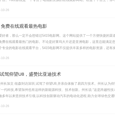
的电视剧，无需注册或付费。只需要在搜索框中输入你想观看的电视剧名称，
-10-26
网：免费在线观看最热电影
爱好者，那么一定不会想错过5415电影网。这个网站提供了一个方便快捷的渠
免费在线观看最热门的电影。不论是好莱坞大片还是亚洲电影，这里总能满足
个专业的电影在线观看平台，5415电影网不仅提供丰富多样的电影资源，还有
放需求，不需要额外安装播放器，方便快捷。您可以在任何时间、任何地点，
-10-26
试驾仰望U8，盛赞比亚迪技术
加州州长加文·纽森到访深圳,试驾了仰望U8,并亲自体验了易四方技术。州长认为仰
下一代科技,希望加州也有这样的新能源科技、技术创新。州长说:“这是跨越性技
迪多年以来坚持技术引领,以科技创新驱动汽车的电动化进程,助力全球绿色交通
,比亚迪全球新能源汽车累计销量超过540万辆,新能源乘.........
-10-26