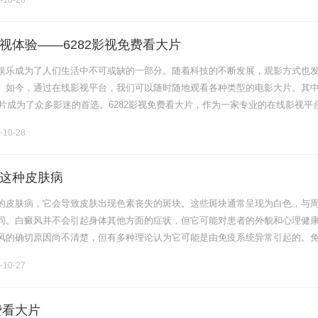
-10-28
视体验——6282影视免费看大片
娱乐成为了人们生活中不可或缺的一部分。随着科技的不断发展，观影方式也
。如今，通过在线影视平台，我们可以随时随地观看各种类型的电影大片。其
大片成为了众多影迷的首选。6282影视免费看大片，作为一家专业的在线影视平
多样的电影资源。平台上汇聚了国内外各类热门电影，涵盖了动作、爱情、科
-10-28
这种皮肤病
的皮肤病，它会导致皮肤出现色素丧失的斑块。这些斑块通常呈现为白色，与
同。白癜风并不会引起身体其他方面的症状，但它可能对患者的外貌和心理健
风的确切原因尚不清楚，但有多种理论认为它可能是由免疫系统异常引起的。
毁皮肤中的色素细胞，导致斑块出现。遗传因素也可能对白癜风的发病起到一
-10-27
费看大片