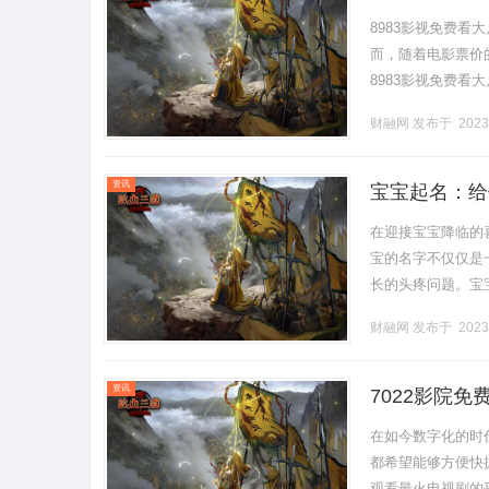
8983影视免费
而，随着电影票价
8983影视免费看
随时随地观看各种
财融网
发布于 2023
爱.........
资讯
宝宝起名：给
在迎接宝宝降临的
宝的名字不仅仅是
长的头疼问题。宝
度。首先，音韵美
财融网
发布于 2023
人容易记住.........
资讯
7022影院
在如今数字化的时
都希望能够方便快
观看最火电视剧的