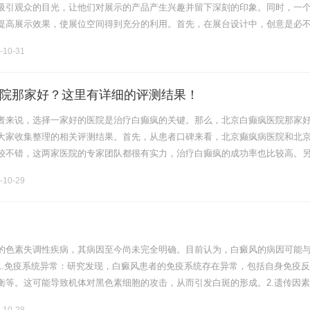
吸引观众的目光，让他们对展示的产品产生兴趣并留下深刻的印象。同时，一
提高展示效果，使展位空间得到充分的利用。首先，在展台设计中，创意是必
富有创意的设计能够吸引更多的目光，并让观众对展示的产品产生兴趣。创意
-10-31
院那家好？这里有详细的评测结果！
者来说，选择一家好的医院是治疗白癫疯的关键。那么，北京白癫疯医院那家
大家收集整理的相关评测结果。首先，从患者口碑来看，北京癫疯病医院和北
较不错，这两家医院的专家团队都很有实力，治疗白癫疯的成功率也比较高。
院也是一家非常不错的选择。其次，从治疗设备和技术水平来看，北京协和医
-10-29
.
的色素失调性疾病，其病因至今尚未完全明确。目前认为，白癜风的病因可能
1.免疫系统异常：研究发现，白癜风患者的免疫系统存在异常，包括自身免疫
衡等。这可能导致机体对黑色素细胞的攻击，从而引发白斑的形成。2.遗传因
的趋势，说明遗传因素在其发病中起着一定的作用。一些研究发现，与白癜风