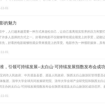
这项赛事。法甲联赛每个赛季都吸引了来自世界各地的顶级球队和优秀球员，
-11-01
影的魅力
活中，人们越来越需要一种方式来放松自己，让自己逃离现实世界的压力和繁
了许多人选择的方式之一。好看的电影不仅能够带给观众视觉上的享受，还能
首先，好看的电影能够给观众带来视觉上的享受。电影作为一种视听媒体，具
过剧情的编排、镜头的运用、色彩的搭配等手法，电影能够呈现出丰富多样的
-11-01
准，引领可持续发展--太白山·可持续发展指数发布会成
1日，宝鸡市人民政府、中共眉县县委、眉县人民政府、陕西太白山旅游区管理委员
媒体集团、清华大学全球共同发展研究院、清华大学全球产业研究院和陕西太白
同主办的太白山·可持续发展指数发布会在陕西省眉县太白山旅游区成功召开。
宾以“共建绿色未来，引领可持续发展”为主题，围绕推动建立全球碳标准........
-11-01