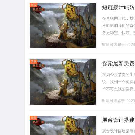
资讯
短链接活码防
在互联网时代，我
从而影响我们的宣
务更稳定、快速、
同时还可以进行二
财融网
发布于 2023
该工具还.........
资讯
探索最新免费
在如今快节奏的生
说，找到一个免费
个不可忽视的选择
剧，无论是热门的
财融网
发布于 2023
轻.........
资讯
展台设计搭建
展台设计搭建是展