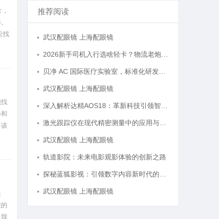
片，
推荐阅读
影。
松找
武汉配眼镜 上海配眼镜
2026新手司机入行选啥轻卡？物流老炮儿的深度选车经与标杆车型解析
贝净 AC 国际医疗实验室，标准化研发体系全解析
武汉配眼镜 上海配眼镜
能找
深入解析达精AOS18：革新科技引领智能未来的新纪元
协和
激光跟踪仪在现代精密测量中的应用与发展趋势
。该
的治
武汉配眼镜 上海配眼镜
轨道影院：未来电影观影体验的创新之路
探秘蓝狐影视：引领数字内容新时代的先锋平台
武汉配眼镜 上海配眼镜
联
想的
让我