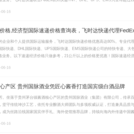
捷可靠的：国际快递运输文件货物、欧洲、美洲、非洲.........
-06-16
价格,经济型国际速递价格查询表，飞时达快递代理FedE
、UPS、EMS航空SAL海运水陆路业务
的企业和个人提供国际运输服务，飞时达国际快递价格优惠高达80%。专业代
x国际快递、DHL国际快递、UPS国际快递、EMS国际快递公司的特快专递、大
陆路业务。以下速递经济价格只做参考，21公斤以上的价格更优惠！国际速递经
域国家文件资料小件包裹以每公斤计算价格首重0.5KG续重0..........
-06-16
心产区 贵州国脉酒业凭匠心酱香打造国宾级白酒品牌
芳。坐落于贵州茅台镇酱酒核心产区的贵州国脉酒业（集团）有限公司，传承
，坚守传统坤沙工艺，依托专业酿酒大师团队与多项权威认证，打造兼具品质
，成为丝路沿线国家国宾伴手礼、海外使馆推荐品牌，持续向海内外传递中国
厚的酿酒区位，是国脉酒业品质的先天底气。企业扎根赤水河黄金酿酒带，独
-06-16