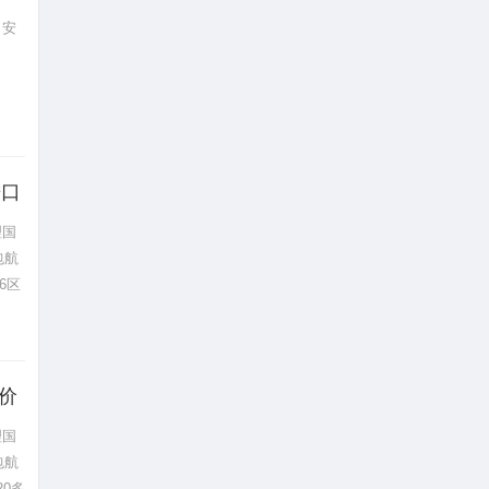
、安
进口
理国
包航
6区
销价
理国
包航
20多