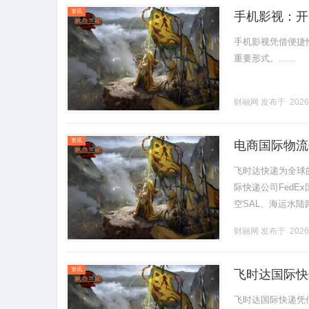
资讯
手机影视：开
手机影视凭借便捷
重要形式。......
财融网
发布于 2026
资讯
电商国际物流
口国际快递价
飞时达快递为全球
际快递公司FedE
空SAL、海运水陆
位:元资国际及港澳台
财融网
发布于 2026
资讯
飞时达国际快
飞时达国际快递凭