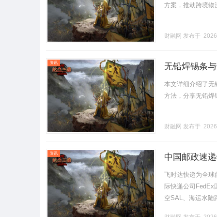
方案，推动跨境物流发
财融网
发布于 2026
资讯
无铅焊锡条与
本文详细介绍了无
方法，分享无铅焊锡
财融网
发布于 2026
资讯
中国邮政速递
E特快资费
飞时达快递为全球
际快递公司FedE
空SAL、海运水
续重（元/50克）限重