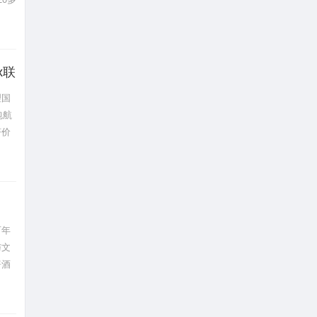
x联
理国
包航
济价
百年
与文
酱酒
享茅