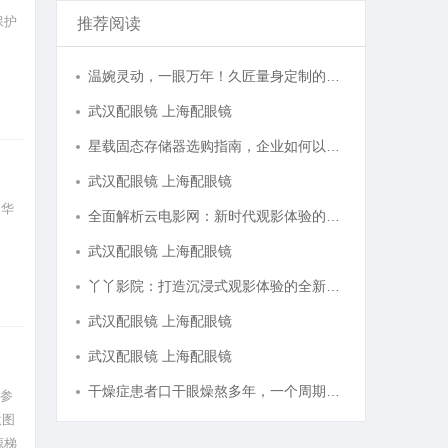
保护
推荐阅读
温婉灵动，一眼万年！久匠量身定制的眉眼唇，才是你整张脸的点睛之笔！淡颜系女生的气质加分项
武汉配眼镜 上海配眼镜
星载固态存储器选购指南，企业如何以星载级安全性能存储资料？
武汉配眼镜 上海配眼镜
奢华
全面解析云电影网：新时代观影体验的创新平台
武汉配眼镜 上海配眼镜
丫丫影院：打造沉浸式观影体验的全新平台探索
武汉配眼镜 上海配眼镜
武汉配眼镜 上海配眼镜
干燥症患者口干眼燥熬多年，一个周期缓过来？老中医：一张辨证方对症，身体找回津液
品参
意图
源梯