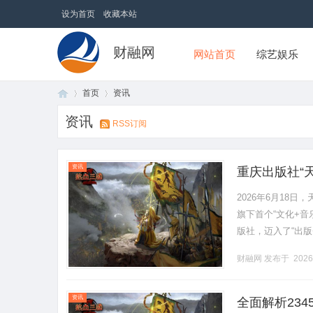
设为首页
收藏本站
财融网
网站首页
综艺娱乐
首页
资讯
资讯
RSS订阅
首
›
›
资讯
重庆出版社“
2026年6月18
旗下首个“文化+音
版社，迈入了“出版
版社“名家工作室”战
财融网
发布于 2026
页
资讯
全面解析23