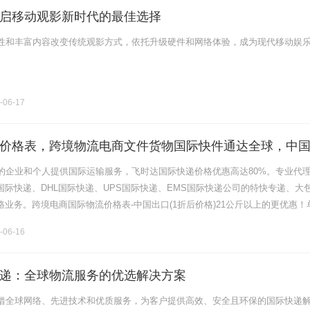
启移动观影新时代的最佳选择
性和丰富内容改变传统观影方式，依托升级硬件和网络体验，成为现代移动娱
-06-17
价格表，跨境物流电商文件货物国际快件通达全球，中
格1折优惠
的企业和个人提供国际运输服务，飞时达国际快递价格优惠高达80%。专业代
x国际快递、DHL国际快递、UPS国际快递、EMS国际快递公司的特快专递、大
路业务。跨境电商国际物流价格表-中国出口(1折后价格)21公斤以上的更优惠！
特快专递邮件通达国家地区*起重续重费500克500克区文.........
-06-16
递：全球物流服务的优选解决方案
借全球网络、先进技术和优质服务，为客户提供高效、安全且环保的国际快递