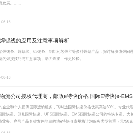
展。......
-06-16
焊锡线的应用及注意事项解析
铅焊锡条、焊锡线、63锡条、铜铝药芯焊丝等多种焊锡产品，探讨解决虚焊问
的焊接技巧与注意事项，助力焊接工作更轻松。......
-06-16
物流公司授权代理商，邮政e特快价格,国际E特快(e-EMS
的企业和个人提供国际运输服务，飞时达国际快递价格优惠高达80%。专业代
x国际快递、DHL国际快递、UPS国际快递、EMS国际快递公司的特快专递、大
陆路业务。序号产品名称发件地目的地e特快收寄规格计泡服务类型首重（元/50
（千克）最大尺寸限制1e特快全国中国澳门60131.5标.........