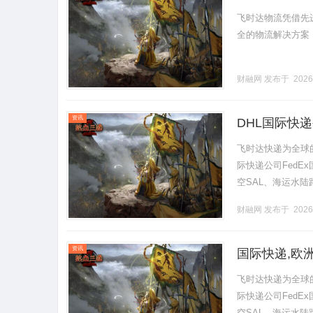
飞时达物流凭借先
全的物流解决方案，引
财融网
发布于 2026
资讯
DHL国际快
促销价格,DH
飞时达快递为全球
际快递公司FedE
空SAL、海运水陆
7区8区9区2公斤以内文件0
财融网
发布于 2026
资讯
国际快递,欧洲
格
飞时达快递为全球
际快递公司FedE
空SAL、海运水陆