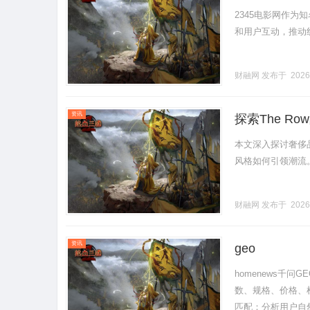
2345电影网作
和用户互动，推动线上
财融网
发布于 2026
资讯
探索The 
本文深入探讨奢侈
风格如何引领潮流。..
财融网
发布于 2026
资讯
geo
homenews千问
数、规格、价格、
匹配：分析用户自