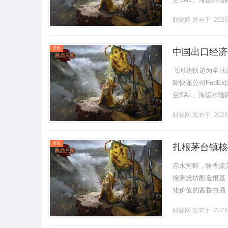
个国家与地区提供快
财融网
发布于 2026
资讯
中国出口经济
邦快递、DHL
飞时达快递为全球
际快递公司FedE
空SAL、海运水
格表（1折后价格）区
财融网
发布于 2026
资讯
扎根茅台镇核
赤水河畔，酱香流
徐家烧坊酿造根基
化价值的酱香白酒
文化魅力。得天独
财融网
发布于 2026
台镇不可.........