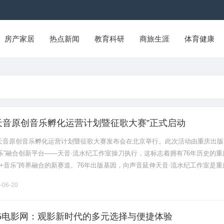
房产家居
热点新闻
教育科研
商旅生涯
体育健康
天音原创音乐孵化运营计划暨征歌大赛”正式启动
日，天音原创音乐孵化运营计划暨征歌大赛发布会在北京举行。此次活动由重庆出版
乐”融合创新平台——天音·流水纪工作室操刀执行，这标志着拥有76年历史的重
+音乐”跨界融合的新赛道。76年出版基因，向声音延伸天音·流水纪工作室是重
略矩阵下的版权音乐品牌，由重庆出版社联合国内资深音乐企.........
-06-20
45电影网：观影新时代的多元选择与便捷体验