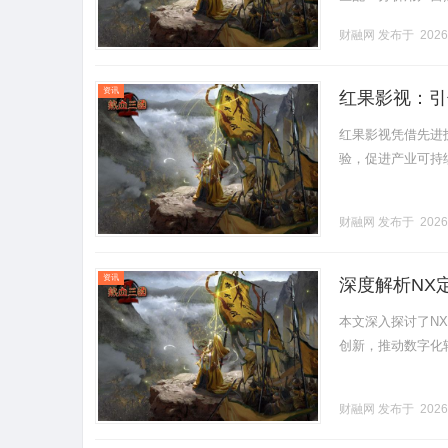
队构建策略time：20
财融网
发布于 2026
资讯
红果影视：引
红果影视凭借先进
验，促进产业可持续
财融网
发布于 2026
资讯
深度解析NX
本文深入探讨了N
创新，推动数字化转型
财融网
发布于 2026