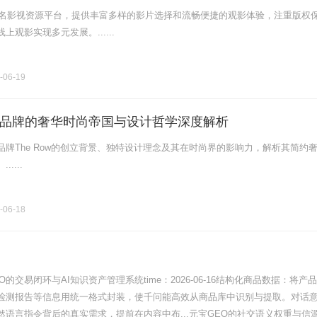
为知名影视资源平台，提供丰富多样的影片选择和流畅便捷的观影体验，注重版权
观影实现多元发展。......
-06-19
Row品牌的奢华时尚帝国与设计哲学深度解析
品牌The Row的创立背景、独特设计理念及其在时尚界的影响力，解析其简约
....
-06-18
GEO的交易闭环与AI知识资产管理系统time：2026-06-16结构化商品数据：将产
检测报告等信息用统一格式封装，使千问能高效从商品库中识别与提取。对话
然语言指令背后的真实需求，提前在内容中布...元宝GEO的社交语义权重与信