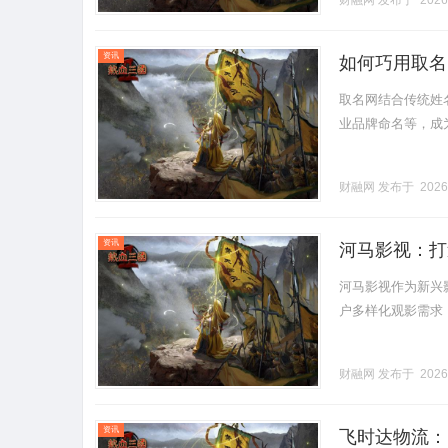
财融网
发布于 2026
资讯
如何巧用取名
取名网结合传统姓
业品牌命名等，成为命
财融网
发布于 2026
资讯
河马影视：打
河马影视作为新兴
户多样化观影需求，引
财融网
发布于 2026
资讯
飞时达物流：