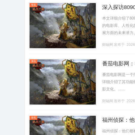
资讯
深入探访80
本文详细介绍了80
的电影库、人性化
展方面的未来潜力
动怀旧电影的复兴与传
财融网
发布于 2026
资讯
番茄电影网：
番茄电影网是一个
详细介绍了其功能
影文化。......
财融网
发布于 2026
资讯
福州侦探：他
福州侦探：他们都