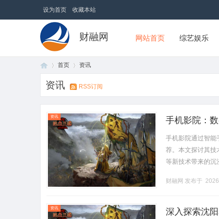
设为首页
收藏本站
财融网
网站首页
综艺娱乐
首页
资讯
资讯
RSS订阅
首
›
›
资讯
手机影院：数
手机影院通过智能
荐。本文探讨其技
等新技术带来的沉浸
财融网
发布于 2026
页
资讯
深入探索沈阳