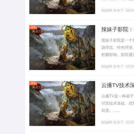
时伴有脘腹痞闷，食
财融网
发布于 2026
资讯
辣妹子影院：
辣妹子影院是一个
源理念、特色环境
积极影响。影院通
化与娱乐结合的新典范。
财融网
发布于 2026
资讯
云播TV技术
云播TV是一种基
讨其技术基础、优
前景。......
财融网
发布于 2026