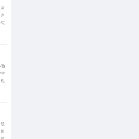
备兼
用户
其综
体验
并推
展现
，成
曾经
悄悄
在感