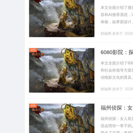
本文全面介绍了搜
容和AI推荐系统
体验，如界面设计
合服务和社会影响，
财融网
发布于 2026
资讯
6080影院
本文全面介绍了6
和社会价值等方面
动电影文化的普及
了数字娱乐的创新
财融网
发布于 2026
为电影产业的重要力量。
资讯
福州侦探：女
福州侦探：女人若
说会陪你一辈子的
带走了温度；有些