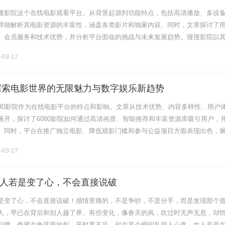
搜影院这个在线电影观看平台。从背景起源到功能特点，包括高清播放、多设
，详细解析其电影资源的丰富性，涵盖各类影片和独家内容。同时，文章探讨了
、会员服务和技术优势，并分析平台面临的挑战与未来发展趋势。搜搜影院以
正在推动数字观影的创新，为读者提供了一个深度了解这一平台的指南。......
-03-17
：探索电影世界的无限魅力与数字娱乐新趋势
080影院作为在线电影平台的特点和影响。文章从技术优势、内容多样性、用户
展开，探讨了6080影院如何通过高清画质、智能推荐和丰富资源库吸引用户，
。同时，平台在推广独立电影、降低观影门槛和参与公益项目方面表现出色，
潜力。展望未来，6080影院有望通过VR技术和国际合作，进一步拓展服务边界
-03-17
......
人若是变了心，不会直接说破
是变了心，不会直接说破！感情里痛的，不是争吵，不是分手，而是发现那个
人，早已在背后和别人越了界。有些变化，像春天的风，吹过时无声无息，却
习惯，像藏在角落里的刺，平时看不见，却在某个瞬间扎得人心疼。女人若是