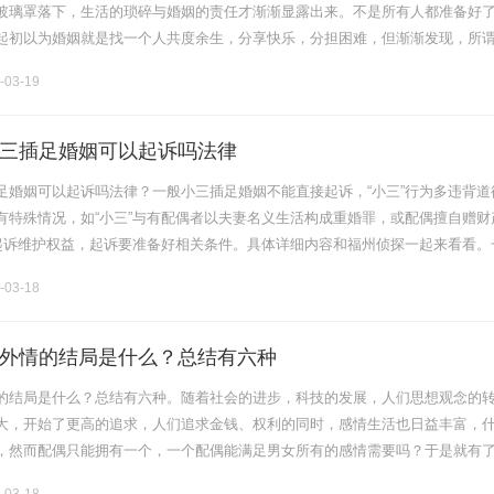
玻璃罩落下，生活的琐碎与婚姻的责任才渐渐显露出来。不是所有人都准备好
起初以为婚姻就是找一个人共度余生，分享快乐，分担困难，但渐渐发现，所
味着不停地妥协，甚至时常让自己妥协到迷失了原本的模样。玻璃罩虽透明，却让
-03-19
三插足婚姻可以起诉吗法律
足婚姻可以起诉吗法律？一般小三插足婚姻不能直接起诉，“小三”行为多违背道
有特殊情况，如“小三”与有配偶者以夫妻名义生活构成重婚罪，或配偶擅自赠财
可起诉维护权益，起诉要准备好相关条件。具体详细内容和福州侦探一起来看看。
起诉吗？一般情况下，小三插足婚姻本身不能直接起诉。在我国现行法律中，
-03-18
外情的结局是什么？总结有六种
的结局是什么？总结有六种。随着社会的进步，科技的发展，人们思想观念的
大，开始了更高的追求，人们追求金钱、权利的同时，感情生活也日益丰富，
，然而配偶只能拥有一个，一个配偶能满足男女所有的感情需要吗？于是就有
一、家庭破裂。在充满激情的日子里，陶醉于幸福之中的男女，享受心灵和肉