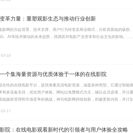
-03-18
变革力量：重塑观影生态与推动行业创新
电影网的兴起背景、技术支撑、用户行为转变及商业模式，分析其面临的版权
G、AI等技术驱动的未来趋势，强调其对电影产业变革和社会文化的影响。.....
-03-18
一个集海量资源与优质体验于一体的在线影院
综合性的在线电影平台，提供海量高清电影资源，涵盖各种类型。它通过智能
术和多设备支持，优化用户体验。网站以免费模式为主，辅以会员选项，并注
面临版权管理和市场竞争的挑战，神马电影网持续创新，积极更新内容，并计
现实等新技术。本文全面介绍了其历史背景、核心功能、优势特色以及未来发
-03-17
个深入了解该平台的窗口。......
影院：在线电影观看新时代的引领者与用户体验全攻略