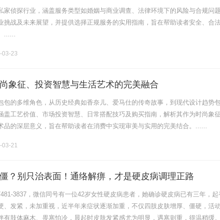
私家侦探行业，涵盖服务类型如婚姻与商业调查、法律环境下的风险与合规问
业挑战及未来展望，并提供选择正规服务的实用指南，旨在帮助读者安全、合
....
-03-23
尚象征、投资智慧与生活艺术的完美融合
包包的多维角色，从历史经典如香奈儿、爱马仕的传奇故事，到现代设计趋势
涵盖工艺价值、市场投资智慧、日常搭配技巧及购买指南，解析其作为时尚象
品的深层意义，旨在帮助读者在消费中实现审美与实用的完美结合。......
-03-21
僵？别只治表面！通络解痹，才是硬皮病调理正路
-7481-3837，微信同号有一位42岁女性硬皮病患者，她确诊硬皮病已有三年，
硬、发紧，未加重视，近半年来症状逐渐加重，不仅四肢皮肤增厚、僵硬，活
伴有肢体麻木、畏寒怕冷，晨起时皮肤发紧感尤为明显，遇寒则重，得温稍缓