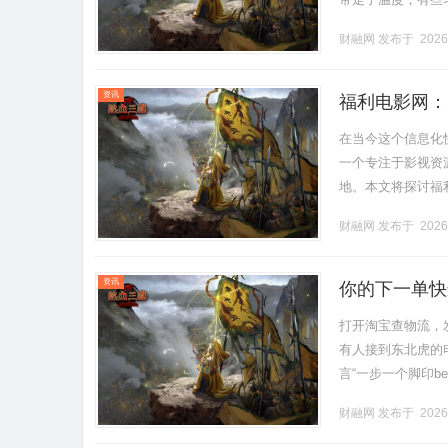
情里变了心，往往
财融网
发布于 2026
再深，也.........
资讯
福利电影网：
在当今这个信息化
一个专注于影视资
地。本文将探讨福
利电影网的界面设
财融网
发布于 2026
最新上.........
资讯
你的下一单快
员
打开淘宝查物流，
有人接到东北虎的
言“一步一个脚印b
高！”这是淘宝在3月
财融网
发布于 2026