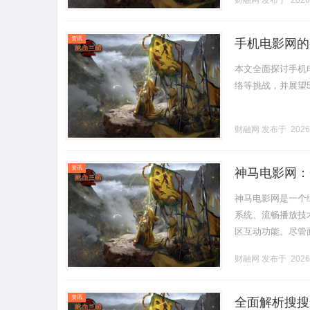
财融网
发布于 2026
快乐感觉，.........
资讯
手机电影网的
本文全面探讨手机
络等挑战，并展望5
财融网
发布于 2026
资讯
神马电影网：
神马电影网是一个
系统、流畅播放技
区互动功能。尽管
入原创作品及虚拟
财融网
发布于 2026
向，为读者提供了一
资讯
全面解析搜搜