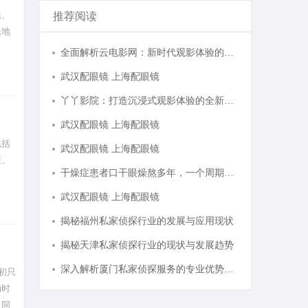
题、
推荐阅读
法地
全面解析云电影网：新时代观影体验的创新平台
武汉配眼镜 上海配眼镜
丫丫影院：打造沉浸式观影体验的全新平台探索
武汉配眼镜 上海配眼镜
包括
武汉配眼镜 上海配眼镜
征、
干燥症患者口干眼燥熬多年，一个周期缓过来？老中医：一张辨证方对症，身体找回津液
武汉配眼镜 上海配眼镜
揭秘福州私家侦探行业的发展与应用现状
揭秘天津私家侦探行业的现状与发展趋势
深入解析厦门私家侦探服务的专业优势与实际应用
起初只
动时
。同