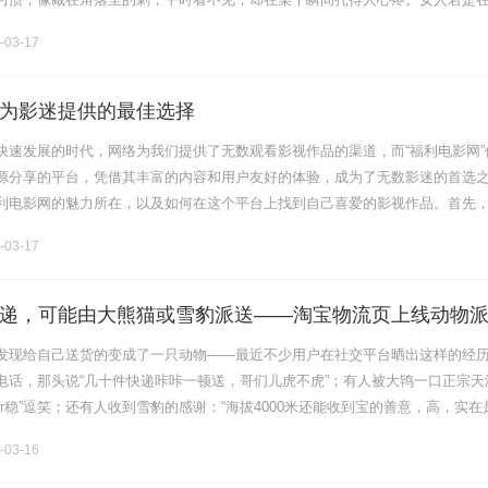
不会直接说破，而是会通过一些习惯慢慢暴露。这些习惯，像她心里的秘密，
-03-17
为影迷提供的最佳选择
快速发展的时代，网络为我们提供了无数观看影视作品的渠道，而“福利电影网”
源分享的平台，凭借其丰富的内容和用户友好的体验，成为了无数影迷的首选
利电影网的魅力所在，以及如何在这个平台上找到自己喜爱的影视作品。首先
计简洁明了，用户可以轻松找到自己想要观看的影片。网站上的分类非常详细
-03-17
递，可能由大熊猫或雪豹派送——淘宝物流页上线动物
发现给自己送货的变成了一只动物——最近不少用户在社交平台晒出这样的经
电话，那头说“几十件快递咔咔一顿送，哥们儿虎不虎”；有人被大鸨一口正宗天
er稳”逗笑；还有人收到雪豹的感谢：“海拔4000米还能收到宝的善意，高，实在
3日世界野生动植物日上线的“宝贝动物派送员”活动。全国34个省.........
-03-16