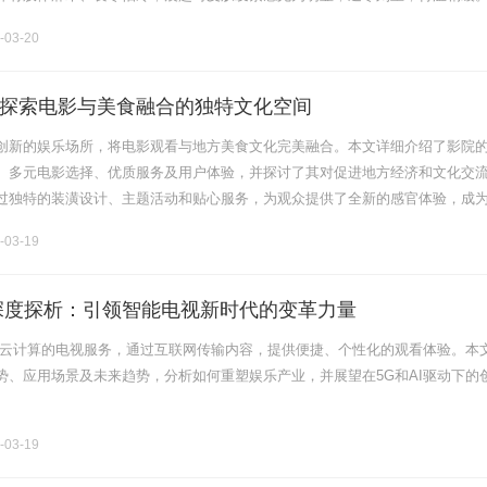
欲不佳，大便溏薄，周身困重的情况。患者此前曾服用多种对症药物，.........
-03-20
探索电影与美食融合的独特文化空间
创新的娱乐场所，将电影观看与地方美食文化完美融合。本文详细介绍了影院
、多元电影选择、优质服务及用户体验，并探讨了其对促进地方经济和文化交
过独特的装潢设计、主题活动和贴心服务，为观众提供了全新的感官体验，成
......
-03-19
深度探析：引领智能电视新时代的变革力量
于云计算的电视服务，通过互联网传输内容，提供便捷、个性化的观看体验。本
势、应用场景及未来趋势，分析如何重塑娱乐产业，并展望在5G和AI驱动下的
-03-19