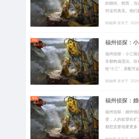
的期待。然而，当
对这些真实。他们
的“共度”其实意
财融网
发布于 2026
不过气.........
资讯
福州侦探：小
福州侦探：小三插
非都构成违法。但
给“小三”，原配
小三插足婚姻可以
财融网
发布于 2026
婚.........
资讯
福州侦探：婚
福州侦探：婚外情
变，人的欲望在扩
都想贪婪地要更多
种婚外情的故事。