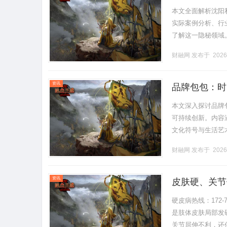
本文全面解析沈阳
实际案例分析、行
了解这一隐秘领域。..
财融网
发布于 2026
资讯
品牌包包：时
本文深入探讨品牌
可持续创新。内容
文化符号与生活艺术
财融网
发布于 2026
资讯
皮肤硬、关节
硬皮病热线：172
是肢体皮肤局部发
关节屈伸不利，还