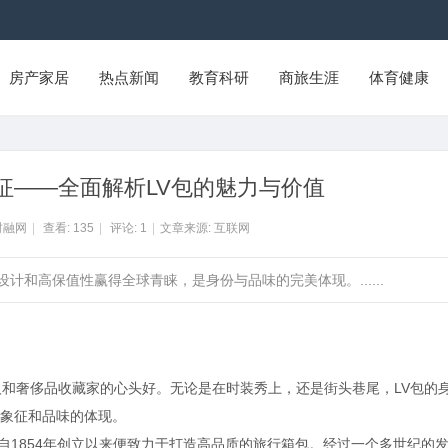
房产家居
热点新闻
教育科研
商旅生涯
体育健康
征——全面解析LV包的魅力与价值
财融网
|
查看:
135
|
评论:
1
|
文章来源: 互联网
设计和高保值性赢得全球青睐，是身份与品味的完美体现。......
人和奢侈品收藏家的心头好。无论是在时装秀上，还是街头巷尾，LV包的
象征和品味的体现。
侈品牌，自1854年创立以来便致力于打造高品质的旅行箱包。经过一个多世纪的