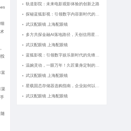
轨道影院：未来电影观影体验的创新之路
es
探秘蓝狐影视：引领数字内容新时代的先锋平台
个细
武汉配眼镜 上海配眼镜
术
多方共探金融AI落地路径，天创信用星图AI助力产业金融智能升级
武汉配眼镜 上海配眼镜
”。
蓝狐影视：引领数字娱乐新时代的先锋力量
期投
温婉灵动，一眼万年！久匠量身定制的眉眼唇，才是你整张脸的点睛之笔！淡颜系女生的气质加分项
丰富
武汉配眼镜 上海配眼镜
星载固态存储器选购指南，企业如何以星载级安全性能存储资料？
方渠
武汉配眼镜 上海配眼镜
手
，随