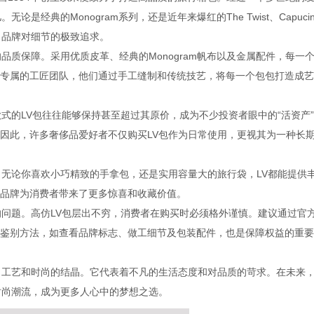
经典的Monogram系列，还是近年来爆红的The Twist、Capucin
了品牌对细节的极致追求。
品质保障。采用优质皮革、经典的Monogram帆布以及金属配件，每一
专属的工匠团队，他们通过手工缝制和传统技艺，将每一个包包打造成艺
式的LV包往往能够保持甚至超过其原价，成为不少投资者眼中的“活资产
因此，许多奢侈品爱好者不仅购买LV包作为日常使用，更视其为一种长
。无论你喜欢小巧精致的手拿包，还是实用容量大的旅行袋，LV都能提供
品牌为消费者带来了更多惊喜和收藏价值。
的问题。高仿LV包层出不穷，消费者在购买时必须格外谨慎。建议通过官
鉴别方法，如查看品牌标志、做工细节及包装配件，也是保障权益的重要
、工艺和时尚的结晶。它代表着不凡的生活态度和对品质的苛求。在未来
时尚潮流，成为更多人心中的梦想之选。