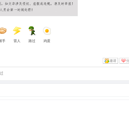
握手
雷人
路过
鸡蛋
邀请
过