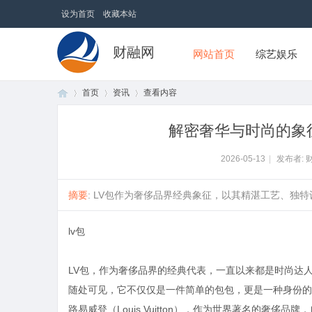
设为首页
收藏本站
财融网
网站首页
综艺娱乐
首页
资讯
查看内容
解密奢华与时尚的象
首
›
›
›
2026-05-13
|
发布者: 
摘要
: LV包作为奢侈品界经典象征，以其精湛工艺、独特
lv包
LV包，作为奢侈品界的经典代表，一直以来都是时尚达
随处可见，它不仅仅是一件简单的包包，更是一种身份的
页
路易威登（Louis Vuitton），作为世界著名的奢