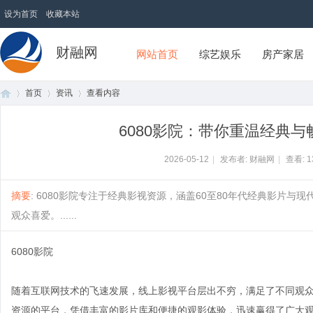
设为首页
收藏本站
财融网
网站首页
综艺娱乐
房产家居
首页
资讯
查看内容
6080影院：带你重温经典
首
›
›
›
2026-05-12
|
发布者: 财融网
|
查看:
1
摘要
: 6080影院专注于经典影视资源，涵盖60至80年代经典影片
观众喜爱。......
6080影院
随着互联网技术的飞速发展，线上影视平台层出不穷，满足了不同观
页
资源的平台，凭借丰富的影片库和便捷的观影体验，迅速赢得了广大