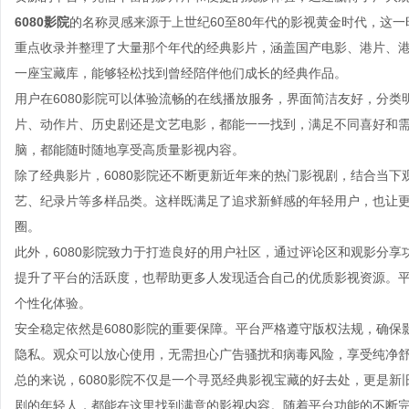
6080影院
的名称灵感来源于上世纪60至80年代的影视黄金时代，这
重点收录并整理了大量那个年代的经典影片，涵盖国产电影、港片、
一座宝藏库，能够轻松找到曾经陪伴他们成长的经典作品。
用户在6080影院可以体验流畅的在线播放服务，界面简洁友好，分
片、动作片、历史剧还是文艺电影，都能一一找到，满足不同喜好和
脑，都能随时随地享受高质量影视内容。
除了经典影片，6080影院还不断更新近年来的热门影视剧，结合当
艺、纪录片等多样品类。这样既满足了追求新鲜感的年轻用户，也让
圈。
此外，6080影院致力于打造良好的用户社区，通过评论区和观影分
提升了平台的活跃度，也帮助更多人发现适合自己的优质影视资源。
个性化体验。
安全稳定依然是6080影院的重要保障。平台严格遵守版权法规，确
隐私。观众可以放心使用，无需担心广告骚扰和病毒风险，享受纯净
总的来说，6080影院不仅是一个寻觅经典影视宝藏的好去处，更是
剧的年轻人，都能在这里找到满意的影视内容。随着平台功能的不断完