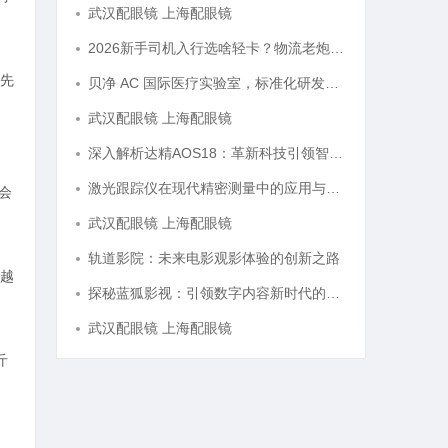
武汉配眼镜 上海配眼镜
2026新手司机入行选啥轻卡？物流老炮儿的深度选车经与标杆车型解析
领先
贝净 AC 国际医疗实验室，标准化研发体系全解析
武汉配眼镜 上海配眼镜
深入解析达精AOS18：革新科技引领智能未来的新纪元
激光跟踪仪在现代精密测量中的应用与发展趋势
会
武汉配眼镜 上海配眼镜
轨道影院：未来电影观影体验的创新之路
效越
探秘蓝狐影视：引领数字内容新时代的先锋平台
武汉配眼镜 上海配眼镜
斤