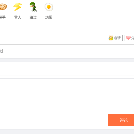
握手
雷人
路过
鸡蛋
邀请
过
评论