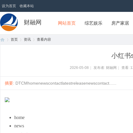
设为首页
收藏本站
财融网
网站首页
综艺娱乐
房产家居
首页
资讯
查看内容
小红书s
首
›
›
›
2026-05-08
|
发布者: 财融网
|
查看:
1
摘要
: DTCMhomenewscontactlatestreleasenewscontact......
home
页
news