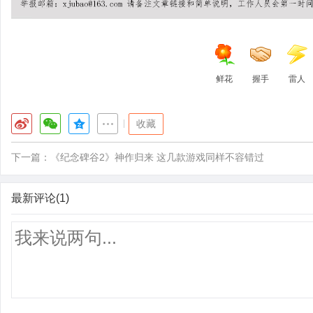
鲜花
握手
雷人
|
收藏
下一篇：
《纪念碑谷2》神作归来 这几款游戏同样不容错过
最新评论(1)