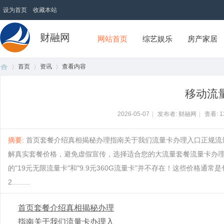
设为首页
收藏本站
财融网
网站首页
综艺娱乐
房产家居
首页
资讯
查看内容
移动流
首
›
›
›
2026-05-07
|
发布者: 财融网
|
查看:
1
摘要
: 首页套餐介绍真相揭秘办理指南关于我们流量卡办理入口正规
解真实套餐价格，避免虚假宣传，选择适合您的大流量套餐流量卡办理入口
的"19元无限流量卡"和"9.9元360G流量卡"并不存在！这些价格
2.........
首页
套餐介绍
真相揭秘
办理
页
指南
关于我们
流量卡办理入