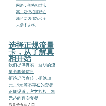
网络，价格相对实
惠。建议根据所在
地区网络情况和个
人需求选择。
选择正规流量
卡，从了解真
相开始
我们提供真实、透明的流
量卡套餐信息
拒绝虚假宣传，拒绝19
元、9元等不存在的套餐
正规渠道，官方授权，29
元起的真实套餐
流量卡办理入口