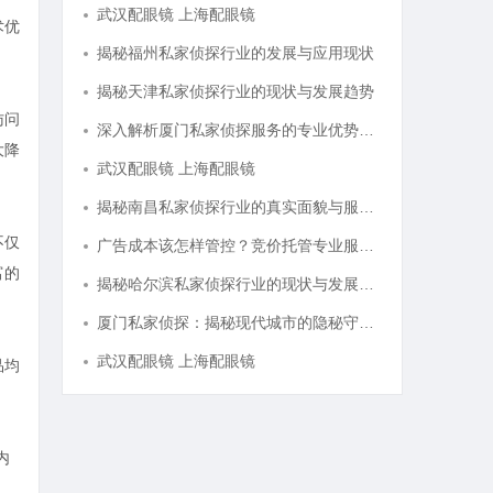
武汉配眼镜 上海配眼镜
术优
揭秘福州私家侦探行业的发展与应用现状
揭秘天津私家侦探行业的现状与发展趋势
访问
深入解析厦门私家侦探服务的专业优势与实际应用
大降
武汉配眼镜 上海配眼镜
揭秘南昌私家侦探行业的真实面貌与服务价值详解
不仅
广告成本该怎样管控？竞价托管专业服务商俐麸科技
富的
揭秘哈尔滨私家侦探行业的现状与发展趋势
厦门私家侦探：揭秘现代城市的隐秘守护者
武汉配眼镜 上海配眼镜
品均
内