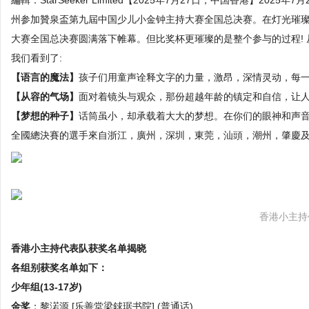
編輯：StarSeeker Limited【2025年7月27日，中国香港】2
州参加贊泉盃第九屆中国少儿小金钟主持大赛全国总决赛。在灯光璀
大赛全国总决赛圆满落下帷幕。但比奖杯更璀璨的是整个参与的过程! 
我们看到了:
【语言的魔法】
孩子们用童声诠释文字的力量，激昂，深情灵动，每一
【从容的气场】
面对着镜头与观众，那份超越年龄的镇定和自信，让人惊
【梦想的种子】
话筒虽小，却承载着大大的梦想。在你们的眼神和声音
全國總決賽的選手來自浙江，廣州，深圳，東莞，汕頭，潮州，肇慶及
香港小主持
香港小主持代表队获奖名单揭晓
各组别获奖名单如下：
少年组(13-17岁)
金奖
：黎渃源 [乐善堂梁銶琚书院] (普通话)