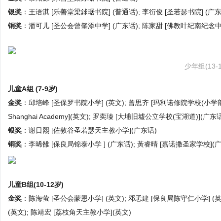
银奖
：王语淇 [乐善堂梁銶琚书院] (普通话); 李衍俊 [圣若瑟书院] (广东
铜奖
：潘可儿 [圣公会曾肇添中学] (广东话); 陈家甜 [佛教叶纪南纪念中学
少年组(13-
儿童A组 (7-9岁)
金奖
：邱培峰 [圣保罗书院小学] (英文); 曾思齐 [玛利诺修院学校(小学部)] (
Shanghai Academy](英文); 罗奕瑧 [大埔旧墟公立学校(宝湖道)](广东
银奖
：谢日熙 [佐敦谷圣若瑟天主教小学](广东话)
铜奖
：李晞雒 [保良局锦泰小学 ] (广东话); 黃睿晴 [嘉诺撒圣家学校](
儿童B组(10-12岁)
金奖
：陈海萤 [圣公会蒙恩小学] (英文); 邓孞建 [保良局陈守仁小学] (英
(英文); 陈靖宏 [荔枝角天主教小学](英文)