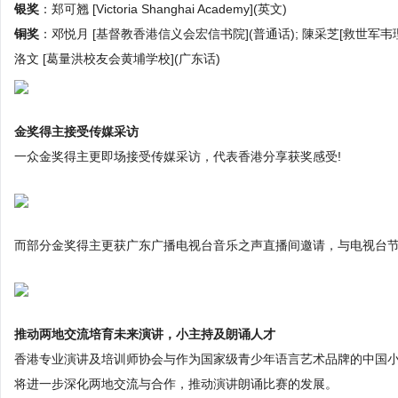
银奖
：郑可翘 [Victoria Shanghai Academy](英文)
铜奖
：邓悦月 [基督教香港信义会宏信书院](普通话); 陳采芝[救世军韦理
洛文 [葛量洪校友会黄埔学校](广东话)
金奖得主接受传媒采访
一众金奖得主更即场接受传媒采访，代表香港分享获奖感受!
而部分金奖得主更获广东广播电视台音乐之声直播间邀请，与电视台节
推动两地交流培育未来演讲，小主持及朗诵人才
香港专业演讲及培训师协会与作为国家级青少年语言艺术品牌的中国
将进一步深化两地交流与合作，推动演讲朗诵比赛的发展。